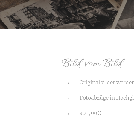
Bild vom Bild
Originalbilder werden
Fotoabzüge in Hochgla
ab 1,90€